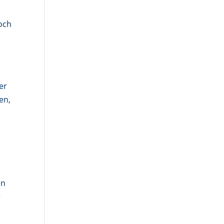
och
er
en,
.
en
r