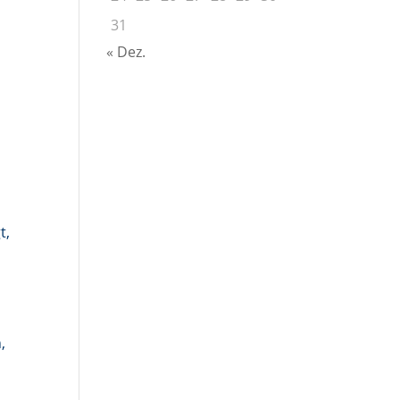
31
« Dez.
u
t,
,