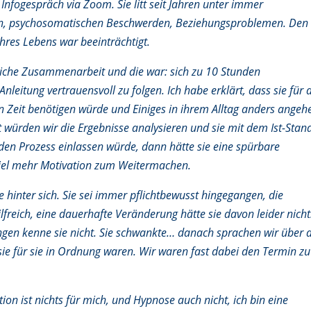
 Infogespräch via Zoom. Sie litt seit Jahren unter immer
n, psychosomatischen Beschwerden, Beziehungsproblemen. Den
ihres Lebens war beeinträchtigt.
liche Zusammenarbeit und die war: sich zu 10 Stunden
eitung vertrauensvoll zu folgen. Ich habe erklärt, dass sie für 
 Zeit benötigen würde und Einiges in ihrem Alltag anders angeh
würden wir die Ergebnisse analysieren und sie mit dem Ist-Stan
den Prozess einlassen würde, dann hätte sie eine spürbare
 viel mehr Motivation zum Weitermachen.
e hinter sich. Sie sei immer pflichtbewusst hingegangen, die
reich, eine dauerhafte Veränderung hätte sie davon leider nicht
gen kenne sie nicht. Sie schwankte… danach sprachen wir über d
sie für sie in Ordnung waren. Wir waren fast dabei den Termin zu
on ist nichts für mich, und Hypnose auch nicht, ich bin eine