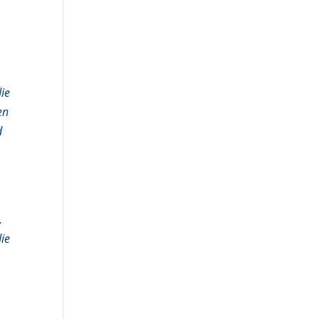
die
en
d
.
ie