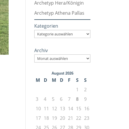
Archetyp Hera/Königin
Archetyp Athena Pallas
Kategorien
Archiv
August 2026
M
D
M
D
F
S
S
1
2
3
4
5
6
7
8
9
10
11
12
13
14
15
16
17
18
19
20
21
22
23
24
25
26
27
28
29
30