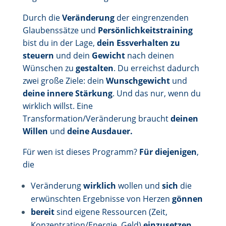
Durch die
Veränderung
der eingrenzenden
Glaubenssätze und
Persönlichkeitstraining
bist du in der Lage,
dein Essverhalten zu
steuern
und dein
Gewicht
nach deinen
Wünschen zu
gestalten
. Du erreichst dadurch
zwei große Ziele: dein
Wunschgewicht
und
deine innere Stärkung
. Und das nur, wenn du
wirklich willst. Eine
Transformation/Veränderung braucht
deinen
Willen
und
deine Ausdauer.
Für wen ist dieses Programm?
Für diejenigen
,
die
Veränderung
wirklich
wollen und
sich
die
erwünschten Ergebnisse von Herzen
gönnen
bereit
sind eigene Ressourcen (Zeit,
Konzentration/Energie, Geld)
einzusetzen