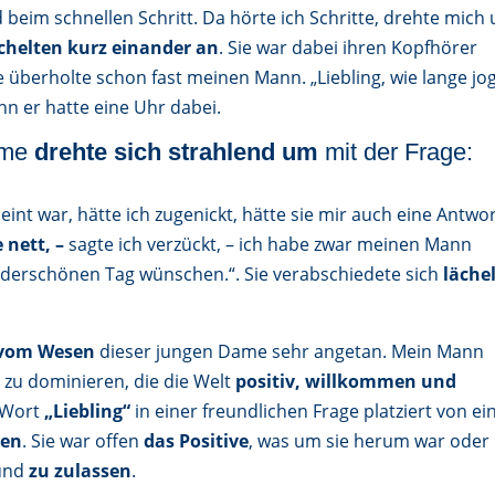
eim schnellen Schritt. Da hörte ich Schritte, drehte mich
ächelten kurz einander an
. Sie war dabei ihren Kopfhörer
 überholte schon fast meinen Mann. „Liebling, wie lange jo
nn er hatte eine Uhr dabei.
Dame
drehte sich strahlend um
mit der Frage:
eint war, hätte ich zugenickt, hätte sie mir auch eine Antwo
 nett, –
sagte ich verzückt, – ich habe zwar meinen Mann
nderschönen Tag wünschen.“. Sie verabschiedete sich
läche
vom Wesen
dieser jungen Dame sehr angetan. Mein Mann
e
zu dominieren, die die Welt
positiv, willkommen und
s Wort
„Liebling“
in einer freundlichen Frage platziert von e
men
. Sie war offen
das Positive
, was um sie herum war oder
 und
zu zulassen
.