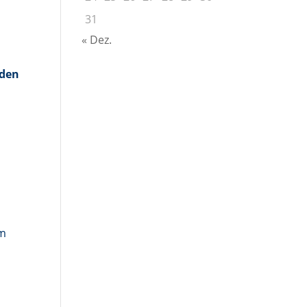
31
« Dez.
n
nden
n
mm
t