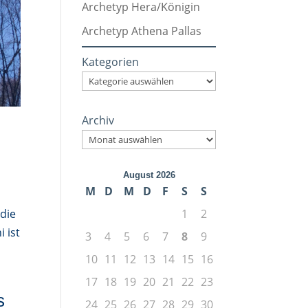
Archetyp Hera/Königin
Archetyp Athena Pallas
Kategorien
Archiv
August 2026
M
D
M
D
F
S
S
1
2
 die
 ist
3
4
5
6
7
8
9
10
11
12
13
14
15
16
17
18
19
20
21
22
23
s
24
25
26
27
28
29
30