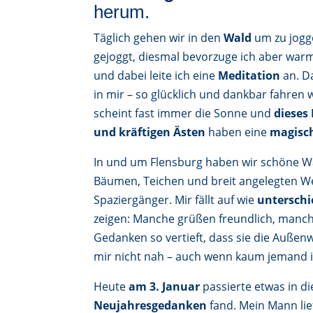
herum.
Täglich gehen wir in den
Wald
um zu jogge
gejoggt, diesmal bevorzuge ich aber wa
und dabei leite ich eine
Meditation
an. D
in mir – so glücklich und dankbar fahren 
scheint fast immer die Sonne und
dieses 
und kräftigen Ästen
haben eine
magisc
In und um Flensburg haben wir schöne W
Bäumen, Teichen und breit angelegten Weg
Spaziergänger. Mir fällt auf wie
unterschi
zeigen: Manche grüßen freundlich, manche
Gedanken so vertieft, dass sie die Außen
mir nicht nah – auch wenn kaum jemand in
Heute
am 3. Januar
passierte etwas in 
Neujahresgedanken
fand. Mein Mann lief