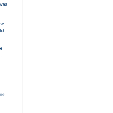
twas
ese
Ich
re
.
ine