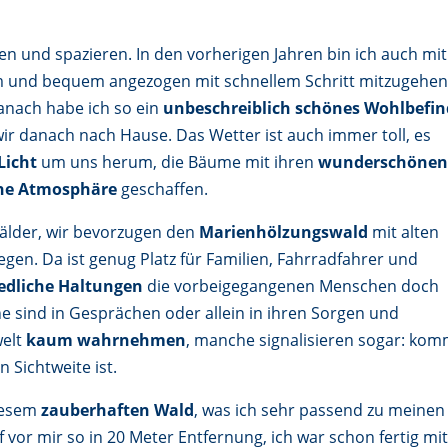
n und spazieren. In den vorherigen Jahren bin ich auch mit
rm und bequem angezogen mit schnellem Schritt mitzugehe
anach habe ich so ein
unbeschreiblich schönes Wohlbefi
wir danach nach Hause. Das Wetter ist auch immer toll, es
Licht
um uns herum, die Bäume mit ihren
wunderschöne
he Atmosphäre
geschaffen.
älder, wir bevorzugen den
Marienhölzungswald
mit alten
en. Da ist genug Platz für Familien, Fahrradfahrer und
edliche Haltungen
die vorbeigegangenen Menschen doch
 sind in Gesprächen oder allein in ihren Sorgen und
welt
kaum wahrnehmen
, manche signalisieren sogar: ko
 Sichtweite ist.
diesem
zauberhaften Wald
, was ich sehr passend zu meinen
 vor mir so in 20 Meter Entfernung, ich war schon fertig mi