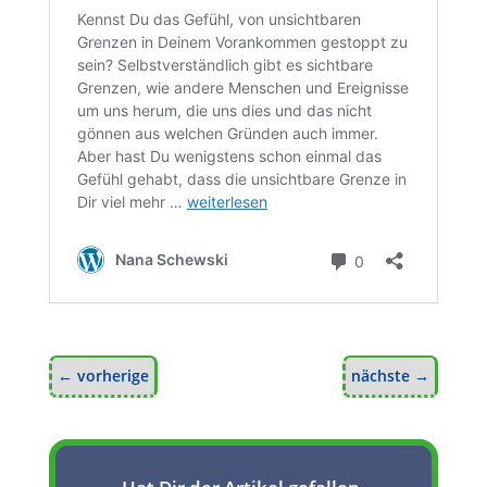
←
vorherige
nächste
→