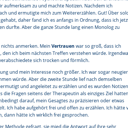
 mir aufmerksam zu und machte Notizen. Nachdem ich
 nach und ermutigte mich zum Weitererzählen. Gut! Über sol
habt, daher fand ich es anfangs in Ordnung, dass ich jetz
n durfte. Aber die ganze Stunde lang einen Monolog zu
mir nichts anmerken. Mein
Vertrauen
war so groß, dass ich
inn, den ich beim nächsten Treffen verstehen würde. Irgendw
verabschiedete sich trocken und förmlich.
ung und mein Interesse noch größer. Ich war sogar neugier
hmen würde. Aber die zweite Stunde lief nach demselben
 ermutigt und angeleitet zu erzählen und es wurden Notize
 die Fragen seitens der Therapeutin als einziges Ziel hatten
t unbedingt darauf, mein Gesagtes zu präzisieren oder etwas
lt. Ich habe aufgehört frei und offen zu erzählen. Ich hätte v
 dann hätte ich wirklich frei gesprochen.
rer Methode gefragt, sie mied die Antwort auf ihre sehr