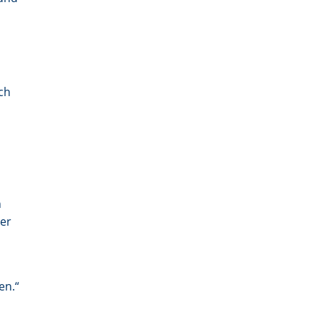
n
Ich
n
er
en.“