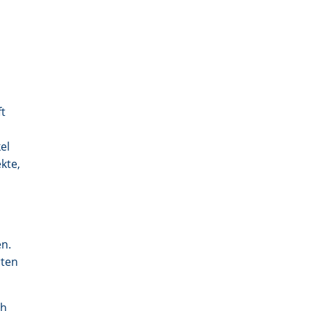
ft
el
kte,
en.
rten
ch