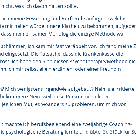
nicht, was ich davon halten sollte.
ss ich meine Erwartung und Vorfreude auf irgendwelche
e mir helfen würde innere Klarheit zu bekommen, aufgebe
n, dass mein einsamer Monolog die einzige Methode war.
chlimmer, ich kam mir fast veräppelt vor. Ich fand meine Z
ind eingesetzt. Die Tatsache, dass die Krankenkasse die
rost. Ich habe den Sinn dieser Psychotherapie/Methode nic
n ich mir selbst allein erzählen, oder einer Freundin
? Mich wenigstens irgendwie aufgebaut? Nein, sie irritierte
 bekommen? Nein: weil diese Person mit solcher
ch jeglichen Mut, es woanders zu probieren, um mich vor
t machte ich berufsbegleitend eine zweijährige Coaching-
die psychologische Beratung lernte und übte. So Stück für S