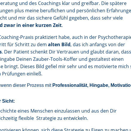
eratung und des Coachings klar und greifbar. Die spätere
ungen plus meine beruflichen und persönlichen Erfahrung
cht und mir das sichere Gefühl gegeben, dass sehr viele
d zwar in einer kurzen Zeit
.
Coaching-Praxis praktiziert habe, auch in der Psychotherapi
itt für Schritt zu dem
alten Bild
, das ich anfangs von der
s
. Der Patient schenkt Dir Vertrauen und glaubt daran, das
 Hingabe Deinen Zauber-Tools-Koffer und gestaltest einen
e bringt. Dieses Bild gefiel mir sehr und es motivierte mich
n Prüfungen einließ.
 wenn dieser Prozess mit
Professionalität, Hingabe, Motivati
 Sicht:
schichte eines Menschen einzulassen und aus den Dir
chzeitig flexible Strategie zu entwickeln.
tivieren können, sich diese Strategie zu Eigen zu machen