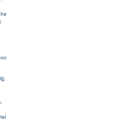
che
t
ann
ig,
n
,
iel