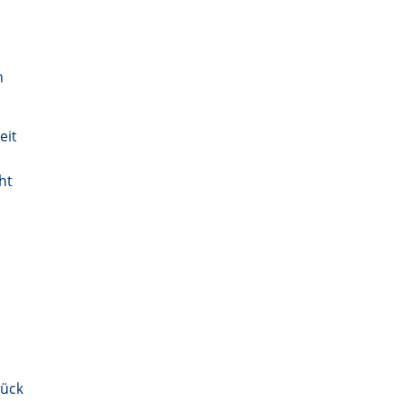
n
eit
ht
tück