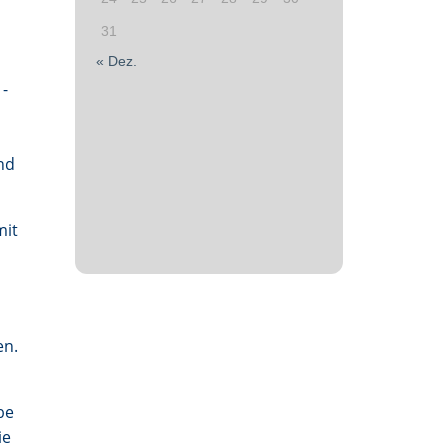
31
« Dez.
 -
nd
mit
en.
be
ie