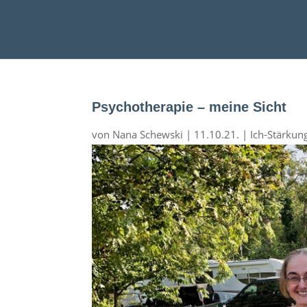
Psychotherapie – meine Sicht
von
Nana Schewski
|
11.10.21.
|
Ich-Stärkun