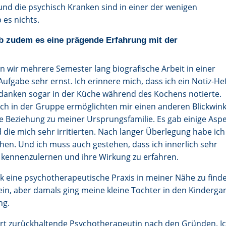
nd die psychisch Kranken sind in einer der wenigen
 es nichts.
ab zudem es eine prägende Erfahrung mit der
wir mehrere Semester lang biografische Arbeit in einer
fgabe sehr ernst. Ich erinnere mich, dass ich ein Notiz-He
anken sogar in der Küche während des Kochens notierte.
ch in der Gruppe ermöglichten mir einen anderen Blickwink
e Beziehung zu meiner Ursprungsfamilie. Es gab einige Aspe
d die mich sehr irritierten. Nach langer Überlegung habe ich
hen. Und ich muss auch gestehen, dass ich innerlich sehr
t kennenzulernen und ihre Wirkung zu erfahren.
lück eine psychotherapeutische Praxis in meiner Nähe zu find
sein, aber damals ging meine kleine Tochter in den Kinderga
ng.
 Art zurückhaltende Psychotherapeutin nach den Gründen. I