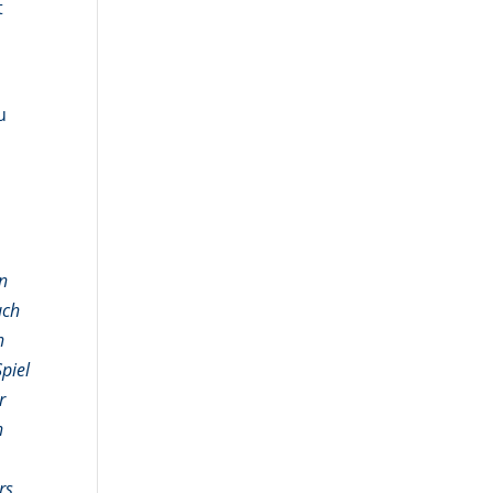
t
u
en
uch
h
Spiel
r
n
rs