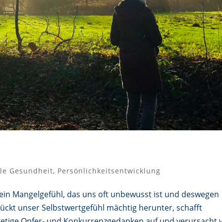
le Gesundheit
,
Persönlichkeitsentwicklung
ein Mangelgefühl, das uns oft unbewusst ist und deswegen
rückt unser Selbstwertgefühl mächtig herunter, schafft
tetige Opfer- und Konkurrenzgedanken auf und verursacht v