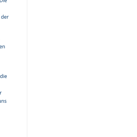
Die
 der
.
ten
 die
r
uns