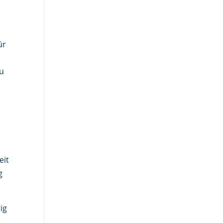
ür
zu
eit
g
ig