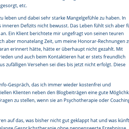
 gesorgt, etc.
 zu leben und dabei sehr starke Mangelgefühle zu haben. In
s inneren Defizits nicht bewusst. Das Leben fühlt sich aber f
 an. Ein Klient berichtete mir ungefragt von seinen teuren
ß sich aber monatelang Zeit, um meine Honorar-Rechnungen 
an erinnert hätte, hätte er überhaupt nicht gezahlt. Mit
ieden und auch beim Kontaktieren hat er stets freundlich
s zufälligen Versehen sei dies bis jetzt nicht erfolgt. Diese
Info-Gespräch, das ich immer wieder kostenfrei und
ellen Klienten neben den Blogbeiträgen eine gute Möglichk
ragen zu stellen, wenn sie an Psychotherapie oder Coachin
ren auf das, was bisher nicht gut geklappt hat und was künft
hrelange Gesprächstherapie ohne nennenswerte Ergebnisse