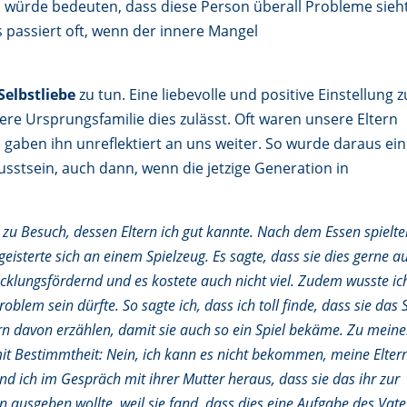
s würde bedeuten, dass diese Person überall Probleme sieh
s passiert oft, wenn der innere Mangel
Selbstliebe
zu tun. Eine liebevolle und positive Einstellung z
ere Ursprungsfamilie dies zulässt. Oft waren unsere Eltern
gaben ihn unreflektiert an uns weiter. So wurde daraus ein
sstsein, auch dann, wenn die jetzige Generation in
d zu Besuch, dessen Eltern ich gut kannte. Nach dem Essen spielt
isterte sich an einem Spielzeug. Es sagte, dass sie dies gerne a
icklungsfördernd und es kostete auch nicht viel. Zudem wusste ic
oblem sein dürfte. So sagte ich, dass ich toll finde, dass sie das 
n davon erzählen, damit sie auch so ein Spiel bekäme. Zu meine
t Bestimmtheit: Nein, ich kann es nicht bekommen, meine Elter
nd ich im Gespräch mit ihrer Mutter heraus, dass sie das ihr zur
n ausgeben wollte, weil sie fand, dass dies eine Aufgabe des Vate