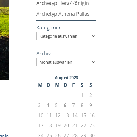
Archetyp Hera/Königin
Archetyp Athena Pallas
Kategorien
Archiv
August 2026
M
D
M
D
F
S
S
1
2
3
4
5
6
7
8
9
10
11
12
13
14
15
16
17
18
19
20
21
22
23
24
25
26
27
28
29
30
iele