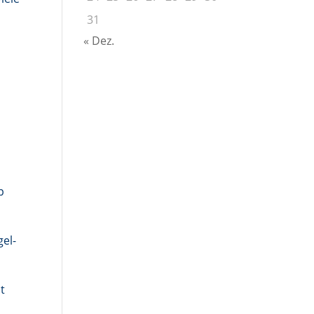
31
« Dez.
p
el-
st