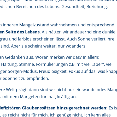
dlichen Bereichen des Lebens: Gesundheit, Beziehung,
em inneren Mangelzustand wahrnehmen und entsprechend
en Seite des Lebens
. Als hätten wir andauernd eine dunkle
grau und farblos erscheinen lässt. Auch Sonne verliert ihre
t sind. Aber sie scheint weiter, nur woanders.
ären Gedanken aus. Woran merken wir das? In allem:
altung, Stimme, Formulierungen z.B. mit viel „aber“, viel
ger Sorgen-Modus, Freudlosigkeit, Fokus auf das, was knap
ufriedenheit zu empfinden.
re Welt prägt, dann sind wir nicht nur ein wandelndes Mang
 mit dem Mangel zu tun hat, kräftig an.
defizitären Glaubenssätzen hinzugerechnet werden:
Es i
s reicht nicht für mich, ich genüge nicht, ich kann alles